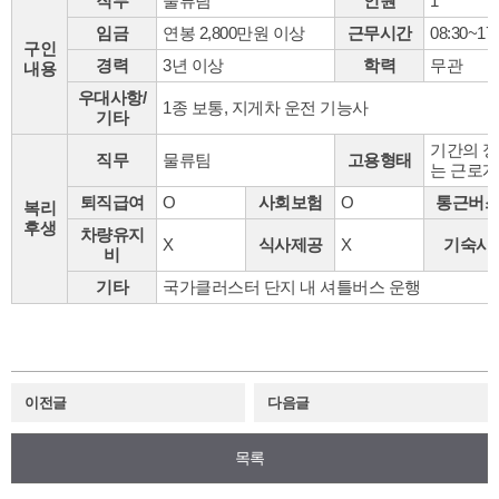
직무
물류팀
인원
1
임금
연봉 2,800만원 이상
근무시간
08:30~17:
구인
경력
3년 이상
학력
무관
내용
우대사항/
1종 보통, 지게차 운전 기능사
기타
기간의 정
직무
물류팀
고용형태
는 근로
퇴직급여
O
사회보험
O
통근버
복리
후생
차량유지
X
식사제공
X
기숙사
비
기타
국가클러스터 단지 내 셔틀버스 운행
이전글
다음글
목록