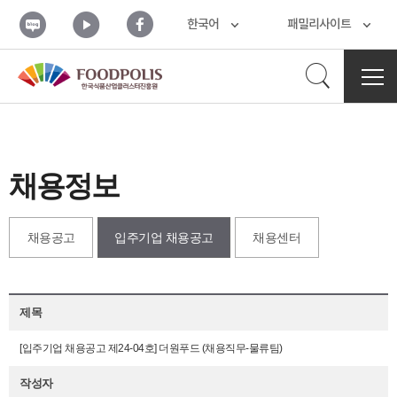
본문 바로가기
블
유
페
한국어
패밀리사이트
로
튜
이
그
브
스
북
검
전
체
메
색
뉴
열
기
채용정보
열
채용공고
입주기업 채용공고
채용센터
기
제목
[입주기업 채용공고 제24-04호] 더원푸드 (채용직무-물류팀)
작성자