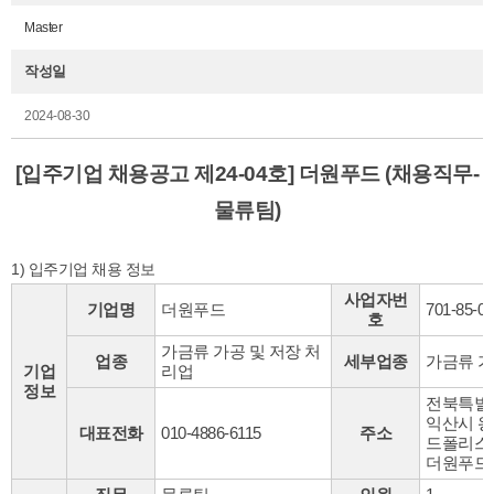
Master
작성일
2024-08-30
[입주기업 채용공고 제24-04호] 더원푸드 (채용직무-
물류팀)
1) 입주기업 채용 정보
사업자번
기업명
더원푸드
701-85-0
호
가금류 가공 및 저장 처
업종
세부업종
가금류 
기업
리업
정보
전북특별
익산시 왕
대표전화
010-4886-6115
주소
드폴리스로
더원푸드