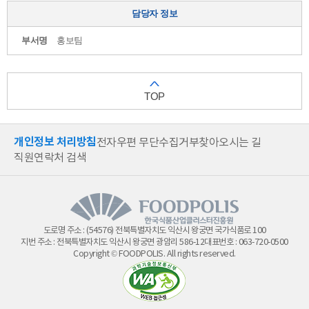
안
담당자 정보
전
센
부서명
홍보팀
터
4.
식
품
TOP
기
능
성
개인정보 처리방침
전자우편 무단수집거부
찾아오시는 길
평
직원연락처 검색
가
지
원
센
터
5.
도로명 주소 : (54576) 전북특별자치도 익산시 왕궁면 국가식품로 100
파
지번 주소 : 전북특별자치도 익산시 왕궁면 광암리 586-12
대표번호 :
063-720-0500
Copyright © FOODPOLIS. All rights reserved.
일
럿
플
랜