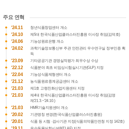
한
국
식
주요 연혁
품
산
‘24.11
청년식품창업센터 개소
업
‘24.10
제5대 한국식품산업클러스터진흥원 이사장 취임(김덕호)
클
‘24.06
기능성원료은행 개소
러
스
‘24.02
과학기술정보통신부 주관 안전관리 우수연구실 정부인증 획
터
득
진
‘23.09
기타공공기관 경영실적평가 최우수상 수상
흥
‘22.12
식품분야 최초 비임상시험실시기관(GLP) 지정
원
‘22.04
기능성식품제형센터 개소
배
‘21.12
농식품원료중계공급센터 개소
치
도
‘21.03
제1호 고령친화산업지원센터 지정
1.
‘21.03
제4대 한국식품산업클러스터진흥원 이사장 취임(김영
한
재'21.3.~'24.10.)
국
‘21.03
HMR기술지원센터 개소
식
‘20.02
기관명칭 변경(한국식품산업클러스터진흥원)
품
‘20.01
식품 등 시험 ·검사기관 지정(식품의약품안전청 지정 142호)
산
업
‘19.11
우수동물실험시설(KELAF) 지정