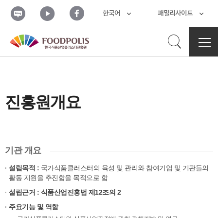
본문 바로가기
블
유
페
한국어
패밀리사이트
로
튜
이
그
브
스
북
검
전
체
메
색
뉴
열
기
진흥원개요
열
기
기관 개요
설립목적 :
국가식품클러스터의 육성 및 관리와 참여기업 및 기관들의
활동 지원을 추진함을 목적으로 함
설립근거 : 식품산업진흥법 제12조의 2
주요기능 및 역할