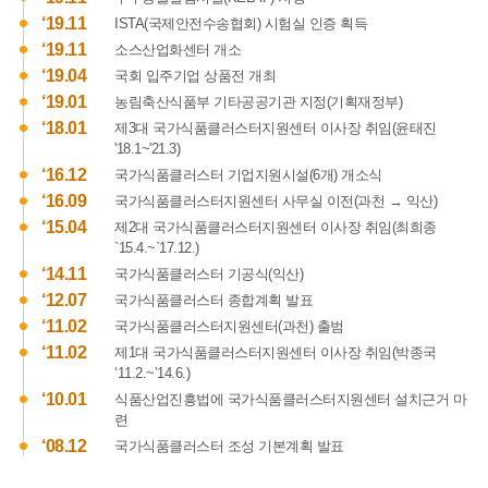
클
‘19.11
ISTA(국제안전수송협회) 시험실 인증 획득
러
‘19.11
소스산업화센터 개소
스
‘19.04
국회 입주기업 상품전 개최
터
‘19.01
농림축산식품부 기타공공기관 지정(기획재정부)
진
흥
‘18.01
제3대 국가식품클러스터지원센터 이사장 취임(윤태진
원
'18.1~'21.3)
(본
‘16.12
국가식품클러스터 기업지원시설(6개) 개소식
관)
‘16.09
국가식품클러스터지원센터 사무실 이전(과천 → 익산)
2.
‘15.04
제2대 국가식품클러스터지원센터 이사장 취임(최희종
식
`15.4.~`17.12.)
품
‘14.11
국가식품클러스터 기공식(익산)
패
‘12.07
국가식품클러스터 종합계획 발표
키
징
‘11.02
국가식품클러스터지원센터(과천) 출범
센
‘11.02
제1대 국가식품클러스터지원센터 이사장 취임(박종국
터
‘11.2.~’14.6.)
3.
‘10.01
식품산업진흥법에 국가식품클러스터지원센터 설치근거 마
식
련
품
‘08.12
국가식품클러스터 조성 기본계획 발표
품
질