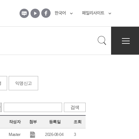
열린경영
윤리경영
청렴윤리 게시판
블
유
페
한국어
패밀리사이트
로
튜
이
그
브
스
북
전
검
체
메
뉴
색
열
기
령
익명신고
열
기
검
검색
색
어
작성자
첨부
등록일
조회
입
력
Master
2026-08-04
3