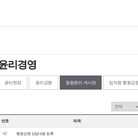
윤리경영
윤리헌장
윤리강령
청렴윤리 게시판
임직원 행동강
검
색
범
번호
제목
위
선
42
행동강령 상담내용 등록
택