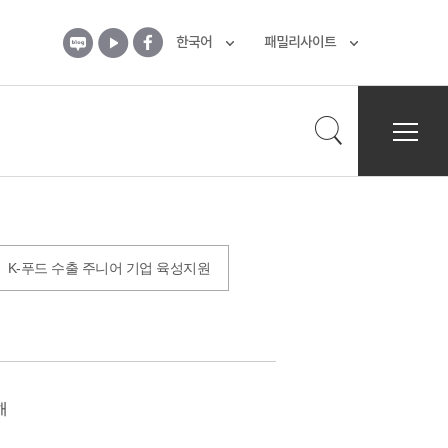
업
식품벤처창업 지원
K-푸드 창업사관학교
블
유
페
한국어
패밀리사이트
로
튜
이
그
브
스
북
전
검
체
메
뉴
색
열
기
K-푸드 수출 주니어 기업 육성지원
열
기
해