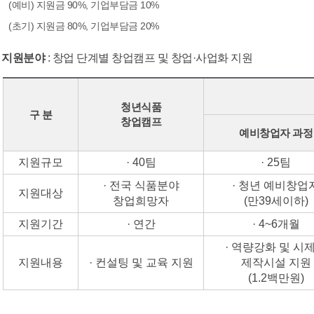
(예비) 지원금 90%, 기업부담금 10%
(초기) 지원금 80%, 기업부담금 20%
지원분야
: 창업 단계별 창업캠프 및 창업·사업화 지원
청년식품
구 분
창업캠프
예비창업자 과정
지원규모
· 40팀
· 25팀
· 전국 식품분야
· 청년 예비창업
지원대상
창업희망자
(만39세이하)
지원기간
· 연간
· 4~6개월
· 역량강화 및 시
지원내용
· 컨설팅 및 교육 지원
제작시설 지원
(1.2백만원)