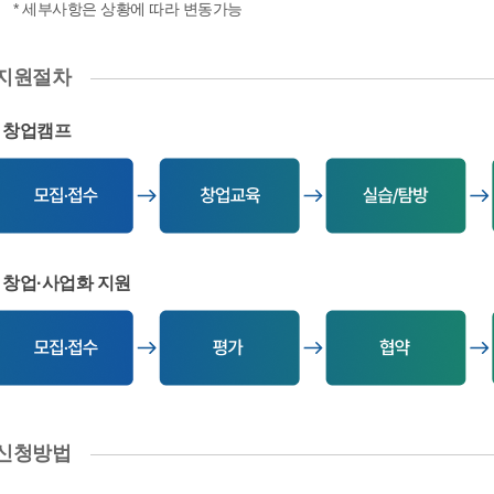
* 세부사항은 상황에 따라 변동가능
지원절차
창업캠프
모
집
창업·사업화 지원
ㆍ
접
수
1
차)
모
서
집
면
신청방법
ㆍ
평
접
가