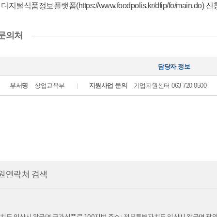
수
전
디지털식품정보플랫폼(
https://www.foodpolis.kr/dfip/fo/main.do
) 신
1
문
차)
교
서
육
문의처
면
2
평
차)
가
대
담당자 정보
2
면
차)
평
부서명
창업교육부
지원사업 문의
기업지원센터 063-720-0500
대
가
면
창
평
업
가
ㆍ
전
사
문
업
교
화
육
지
및
원
원연락처 검색
창
최
업
종
ㆍ
보
사
고
업
및