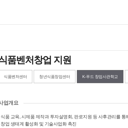
기업지원사
식품벤처창업 지원
식품벤처센터
청년식품창업센터
K-푸드 창업사관학교
-
푸
사업개요
드
창
업
식품 교육, 시제품 제작과 투자설명회, 판로지원 등 사후관리를 통
사
창업 생태계 활성화 및 기술사업화 촉진
관