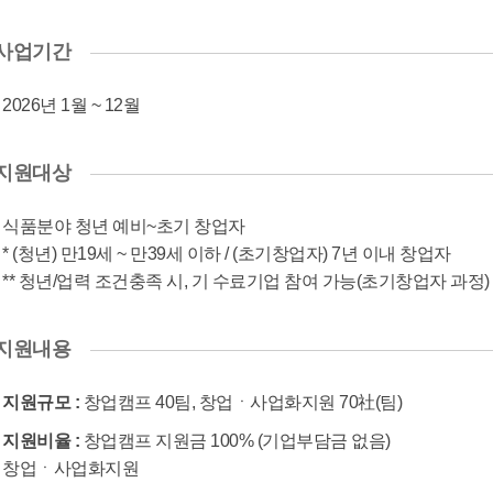
학
교
사업기간
2026년 1월 ~ 12월
지원대상
식품분야 청년 예비~초기 창업자
* (청년) 만19세 ~ 만39세 이하 / (초기창업자) 7년 이내 창업자
** 청년/업력 조건충족 시, 기 수료기업 참여 가능(초기창업자 과정)
지원내용
지원규모 :
창업캠프 40팀, 창업ㆍ사업화지원 70社(팀)
지원비율 :
창업캠프 지원금 100% (기업부담금 없음)
창업ㆍ사업화지원