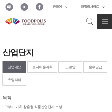
본문 바로가기
블
유
페
한국어
패밀리사이트
로
튜
이
그
브
스
북
검
전
체
메
색
뉴
열
기
산업단지
열
산업개요
토지이용계획
도로망
용수공급
기
유틸리티
사
목적
업
개
고부가 가치 창출형 식품산업단지 조성
요