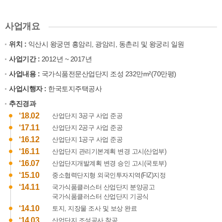
사업개요
위치 :
익산시 왕궁면 흥암리, 광암리, 동촌리 및 왕궁리 일원
사업기간 :
2012년 ~ 2017년
사업내용 :
국가식품전문산업단지 조성 232만m²(70만평)
사업시행자 :
한국토지주택공사
추진경과
‘18.02
산업단지 3공구 사업 준공
‘17.11
산업단지 2공구 사업 준공
‘16.12
산업단지 1공구 사업 준공
‘16.11
산업단지 관리기본계획 변경 고시(산업부)
‘16.07
산업단지개발계획 변경 승인 고시(국토부)
‘15.10
중소협력단지형 외국인투자지역(FIZ)지정
‘14.11
국가식품클러스터 산업단지 분양공고
국가식품클러스터 산업단지 기공식
‘14.10
토지, 지장물 조사 및 보상 완료
‘14.03
산업단지 조성공사 착공