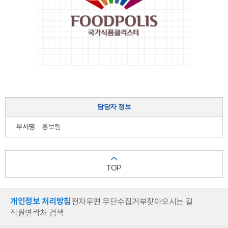
PANTONE
7435
C
R136/
G0/
B66
영
문
Signature
가
담당자 정보
로
부서명
홍보팀
형
영
문
Signature
TOP
세
로
형
국
개인정보 처리방침
전자우편 무단수집거부
찾아오시는 길
문
직원연락처 검색
Signature