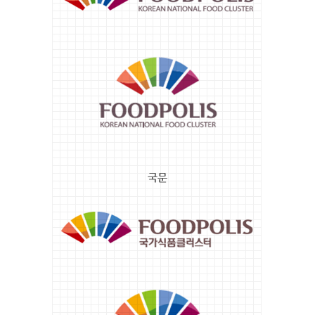
영
G37/
문
B117
Signature
FP
세
Steelblue
로
-
형
PANTONE
국
7455
문
C
Signature
R63/
가
G83/
로
B152
형
FP
국
Blue
문
-
Signature
PANTONE
세
288
로
C
형
R24/
G46/
B135
FP
Deepmagenta
-