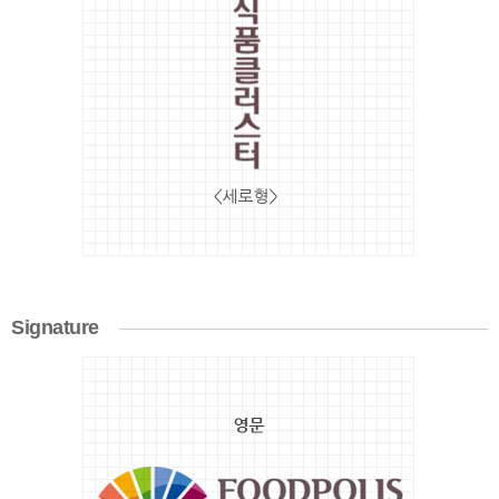
-
PANTONE
7452
C
R116/
G133/
B189
FP
Royalblue
-
PANTONE
660
C
R79/
G114/
Signature
179
FP
영
Magenta
문
-
Signature
PANTONE
가
674
로
C
형
R199/