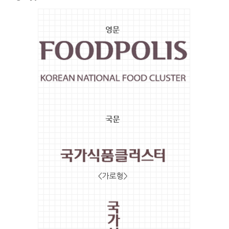
R199/
영
G0/
B0
문
Logotype
FP
국
Darkorange
문
-
Logotype
PANTONE
722
가
C
로
R203/
형
G102/
국
B31
문
FP
Logotype
Forestgreen
세
-
로
PANTONE
형
370
C
R74/
G134/
B24
FP
Cornflowerblue