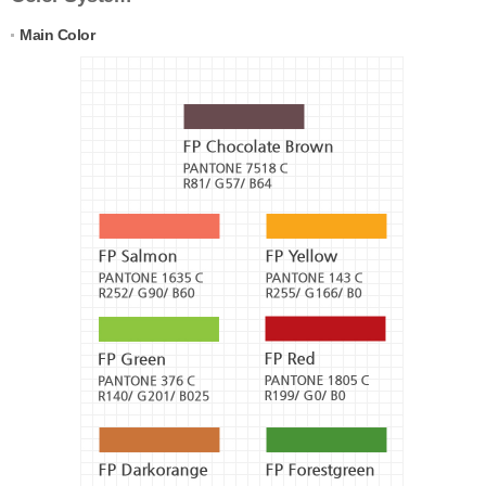
Main Color
FP
Chocolate
Brown
-
PANTONE
7518
C
R81/
G57/
B64
FP
Salmon
-
PANTONE
1635
C
R252/
G90/
B60
FP