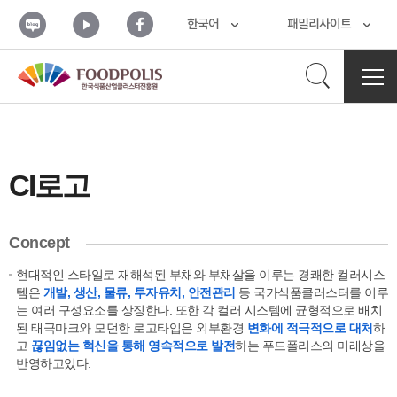
본문 바로가기
블
유
페
한국어
패밀리사이트
로
튜
이
그
브
스
북
검
전
체
메
색
뉴
열
기
CI로고
열
Concept
기
현대적인 스타일로 재해석된 부채와 부채살을 이루는 경쾌한 컬러시스
템은
개발, 생산, 물류, 투자유치,
안전관리
등 국가식품클러스터를 이루
는 여러 구성요소를 상징한다.
또한 각 컬러 시스템에 균형적으로 배치
된 태극마크와 모던한 로고타입은 외부환경
변화에 적극적으로
대처
하
고
끊임없는 혁신을 통해 영속적으로 발전
하는 푸드폴리스의 미래상을
반영하고있다.