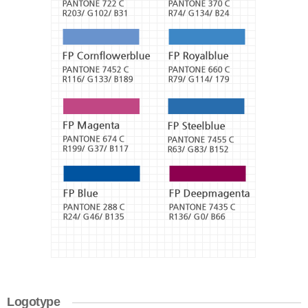
Yellow
-
PANTONE
143
C
R255/
G166/
B0
FP
Green
-
PANTONE
376
C
R140/
G201/
B025
FP
Red
-
PANTONE
1805
C
Logotype