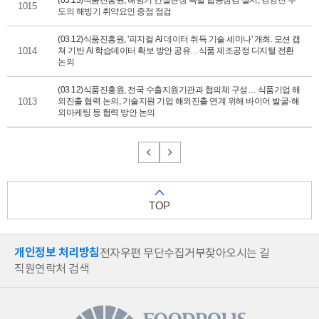
(03.13)식품진흥원, 해빙기 건설현장 특별 합동점검 실시, 경영진 주
1015
도의 해빙기 취약요인 중점 점검
(03.12)식품진흥원, '피지컬 AI 데이터 취득 기술 세미나' 개최. 모션 캡
1014
쳐 기반 AI 학습데이터 확보 방안 공유…식품 제조공정 디지털 전환
논의
(03.12)식품진흥원, 전국 수출지원기관과 협의체 구성… 식품기업 해
1013
외진출 협력 논의, 기술지원 기업 해외진출 연계 위해 바이어 발굴·해
외마케팅 등 협력 방안 논의
TOP
개인정보 처리방침
전자우편 무단수집거부
찾아오시는 길
직원연락처 검색