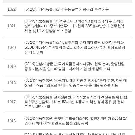
1022
(04.20)국가식품클러스터 ‘공동물류 지원사업’ 본격 가동
(03.26)식품진흥원, '2026 푸드테크 비건&그린페스타'서 푸드 혁신
1021
전략 밝힌다, (사)중소기업푸드테크협회-BBS불교방송과 업무협약
체결 및 1:1 기업상담 부스 운영
(03.26)국가식품클러스터, 입주기업 투자 확대로 산업 성장 본격화,
1020
SCDD 제3공장 투자협약 체결…입주기업 16개사 부지 확장으로 성
장 기반 강화
(03.19)안성시 방문단, 국가식품클러스터 찾아 협력 논의, 운영현황
1019
공유·기업지원 인프라 점검…지자체-기업 연계 강화 모색
(03.19)식품진흥원, ‘식품기업 해외인증 지원사업’ 본격 추진, 지원 대
1018
상 전국 식품기업으로 확대… 인증 취득·수출 대응 원스톱 지원
(03.18)식품진흥원-전파진흥원, 국가식품클러스터 AI 전환을 위한 협
1017
력 1주년 간담회 개최, AI·5G 기반 식품제조 혁신 성과 공유 및 협력
고도화 방안 논의
(03.18)식품진흥원, 봄맞이 푸드폴리스마켓 할인기획전 개최, 3월 27
1016
일까지 최대 60% 할인으로 봄철 입맛 공략