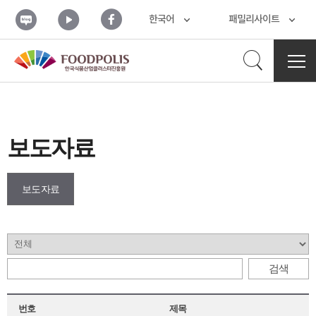
본문 바로가기
블
유
페
한국어
패밀리사이트
로
튜
이
그
브
스
북
검
전
체
메
색
뉴
열
기
보도자료
열
보도자료
기
검
색
범
검색
위
선
번호
제목
택